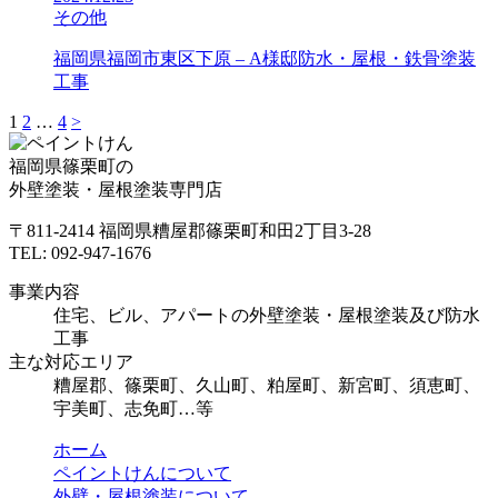
その他
福岡県福岡市東区下原 – A様邸防水・屋根・鉄骨塗装
工事
1
2
…
4
>
福岡県篠栗町の
外壁塗装・屋根塗装専門店
〒811-2414 福岡県糟屋郡篠栗町和田2丁目3-28
TEL: 092-947-1676
事業内容
住宅、ビル、アパートの外壁塗装・屋根塗装及び防水
工事
主な対応エリア
糟屋郡、篠栗町、久山町、粕屋町、新宮町、須恵町、
宇美町、志免町…等
ホーム
ペイントけんについて
外壁・屋根塗装について